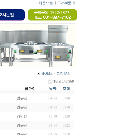
처음으로
ㅣ
E-mail문의
HOME
>
고객문의
Total 148,969
글쓴이
날짜
조회
양유신
04-14
3966
양유신
04-14
3956
강민은
11-18
3929
양유신
04-14
3922
양유신
04-15
3918