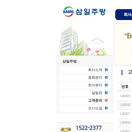
삼일주방
회사소개
고
중화렌지
한식렌지
번호
알림판
148909
고객문의
148908
오시는길
148907
148906
148905