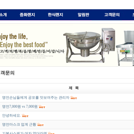
객문의
제 목
명언손님들에게 공포를 맛보여주는 관리자
명언7,000원 vs 7,000원
안녕하세요.
명언마스크 업계 근황
기본사스케가 여자 였더라면