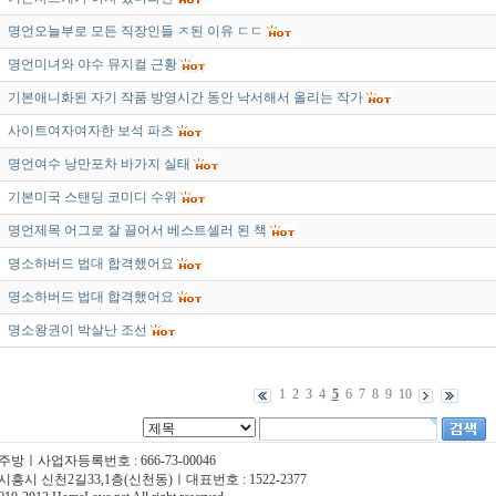
명언오늘부로 모든 직장인들 ㅈ된 이유 ㄷㄷ
명언미녀와 야수 뮤지컬 근황
기본애니화된 자기 작품 방영시간 동안 낙서해서 올리는 작가
사이트여자여자한 보석 파츠
명언여수 낭만포차 바가지 실태
기본미국 스탠딩 코미디 수위
명언제목 어그로 잘 끌어서 베스트셀러 된 책
명소하버드 법대 합격했어요
명소하버드 법대 합격했어요
명소왕권이 박살난 조선
1
2
3
4
5
6
7
8
9
10
주방ㅣ사업자등록번호 : 666-73-00046
시흥시 신천2길33,1층(신천동)ㅣ대표번호 : 1522-2377