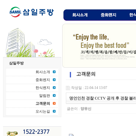
삼일주방
회사소개
고객문의
중화렌지
한식렌지
작성일 : 22-04-14 13:07
알림판
명언인천 경찰 CCTV 공개 후 경찰 블
고객문의
글쓴이 :
양유신
오시는길