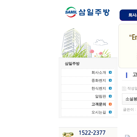
삼일주방
회사소개
고
중화렌지
한식렌지
작성일 :
알림판
소설봉
고객문의
글쓴이 :
오시는길